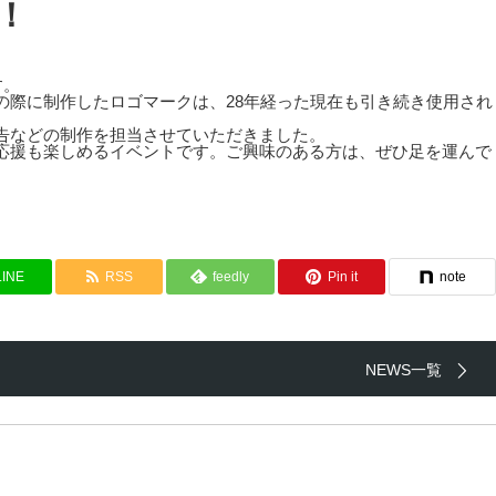
！
す。
の際に制作したロゴマークは、28年経った現在も引き続き使用され
告などの制作を担当させていただきました。
応援も楽しめるイベントです。ご興味のある方は、ぜひ足を運んで
LINE
RSS
feedly
Pin it
note
NEWS一覧